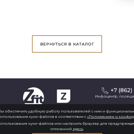
ВЕРНУТЬСЯ В КАТАЛОГ
+7 (862)
Инфоцентр, посеще
обы обеспечить удобную работу пользователей с ним и функциональ
ОСТАВИТЬ О
спользования куки-файлов в соответствии c
«Положением о конфид
использование куки-файлов или настроить браузер для предупрежде
описанной
здесь
.