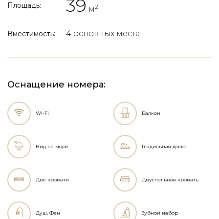
39
Площадь:
2
м
4 основных места
Вместимость:
Оснащение номера:
Wi-Fi
Балкон
Вид на море
Гладильная доска
Две кровати
Двуспальная кровать
Душ, Фен
Зубной набор