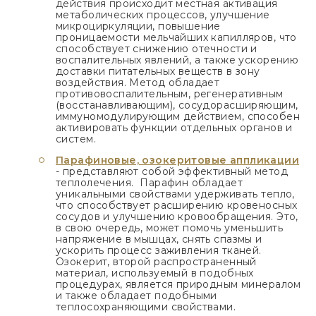
действия происходит местная активация
метаболических процессов, улучшение
микроциркуляции, повышение
проницаемости мельчайших капилляров, что
способствует снижению отечности и
воспалительных явлений, а также ускорению
доставки питательных веществ в зону
воздействия. Метод обладает
противовоспалительным, регенеративным
(восстанавливающим), сосудорасширяющим,
иммуномодулирующим действием, способен
активировать функции отдельных органов и
систем.
Парафиновые, озокеритовые аппликации
- представляют собой эффективный метод
теплолечения. Парафин обладает
уникальными свойствами удерживать тепло,
что способствует расширению кровеносных
сосудов и улучшению кровообращения. Это,
в свою очередь, может помочь уменьшить
напряжение в мышцах, снять спазмы и
ускорить процесс заживления тканей.
Озокерит, второй распространенный
материал, используемый в подобных
процедурах, является природным минералом
и также обладает подобными
теплосохраняющими свойствами.