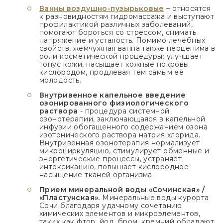
Ванны воздушно-пузырьковые
– относятся
к разновидностям гидромассажа и выступают
профилактикой различных заболеваний,
помогают бороться со стрессом, снимать
напряжение и усталость. Помимо лечебных
свойств, жемчужная ванна также неоценима в
роли косметической процедуры: улучшает
тонус кожи, насыщает кожные покровы
кислородом, продлевая тем самым её
молодость.
Внутривенное капельное введение
озонированного физиологического
раствора
- процедура системной
озонотерапии, заключающаяся в капельной
инфузии обогащенного содержанием озона
изотонического раствора натрия хлорида.
Внутривенная озонотерапия нормализует
микроциркуляцию, стимулирует обменные и
энергетические процессы, устраняет
интоксикацию, повышает кислородное
насыщение тканей организма.
Прием минеральной воды «Сочинская» /
«Пластунская».
Минеральные воды курорта
Сочи благодаря удачному сочетанию
химических элементов и микроэлементов,
таких как фтор, йод, бром, кремний обладают