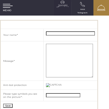
MAX
МЕНЮ
Telegram
Your name
*
Message
*
Anti-bot protection
Please type symbols you see
on the picture
*
: